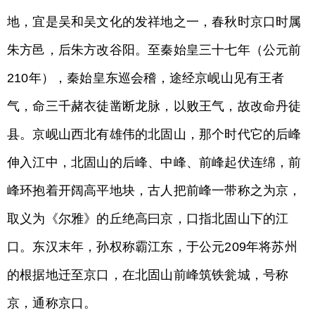
地，宜是吴和吴文化的发祥地之一，春秋时京口时属
朱方邑，后朱方改谷阳。至秦始皇三十七年（公元前
210年），秦始皇东巡会稽，途经京岘山见有王者
气，命三千赭衣徒凿断龙脉，以败王气，故改命丹徒
县。京岘山西北有雄伟的北固山，那个时代它的后峰
伸入江中，北固山的后峰、中峰、前峰起伏连绵，前
峰环抱着开阔高平地块，古人把前峰一带称之为京，
取义为《尔雅》的丘绝高曰京，口指北固山下的江
口。东汉末年，孙权称霸江东，于公元209年将苏州
的根据地迁至京口，在北固山前峰筑铁瓮城，号称
京，通称京口。