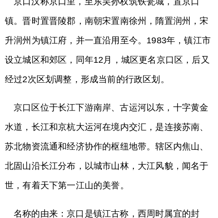
京口汉称京口里，至东吴孙权筑铁瓮城，置京口
镇。晋时置晋陵郡，南朝宋置南徐州，隋置润州，宋
升润州为镇江府，并一直沿用至今。1983年，镇江市
设立城区和郊区，同年12月，城区更名京口区，后又
经过2次区划调整，形成当前的行政区划。
京口区位于长江下游南岸、古运河以东，十字黄金
水道，长江和京杭大运河在境内交汇，是连接苏南、
苏北物资流通和经济协作的枢纽地带。辖区内焦山、
北固山沿长江分布，以城市山林，大江风貌，闻名于
世，有着天下第一江山的美誉。
名称的由来：京口是镇江古称，西周时属宜的封