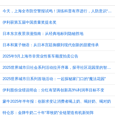
今天，上海全市防空警报试鸣！演练科普有序进行，人防意识“声入人心”
伊利获第五届中国质量奖提名奖
日本东京夜景浪漫指南：从经典地标到隐秘胜地
日本和菓子物语：从日本宫廷御膳到现代创新的甜蜜传承
2025年9月上海市非营业性客车额度拍卖公告
2025世界城市日社会系列活动拉开序幕，探寻社区花园里的智慧应用
2025世界城市日系列首场活动：一起探秘家门口的“魔法花园”
伊利股份业绩说明会：分红有望再创新高9%利润率目标不变
蒙牛2025年半年报：创新求变让消费者喝上奶、喝好奶、喝对奶
特仑苏：金牌牛奶二十年“草牧奶”全链塑造有机新矩阵