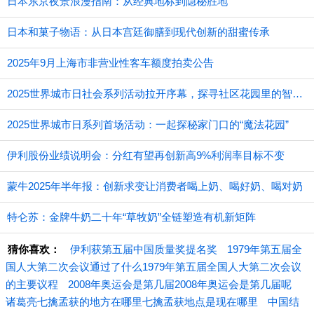
日本东京夜景浪漫指南：从经典地标到隐秘胜地
日本和菓子物语：从日本宫廷御膳到现代创新的甜蜜传承
2025年9月上海市非营业性客车额度拍卖公告
2025世界城市日社会系列活动拉开序幕，探寻社区花园里的智慧应用
2025世界城市日系列首场活动：一起探秘家门口的“魔法花园”
伊利股份业绩说明会：分红有望再创新高9%利润率目标不变
蒙牛2025年半年报：创新求变让消费者喝上奶、喝好奶、喝对奶
特仑苏：金牌牛奶二十年“草牧奶”全链塑造有机新矩阵
猜你喜欢：
伊利获第五届中国质量奖提名奖
1979年第五届全
国人大第二次会议通过了什么1979年第五届全国人大第二次会议
的主要议程
2008年奥运会是第几届2008年奥运会是第几届呢
诸葛亮七擒孟获的地方在哪里七擒孟获地点是现在哪里
中国结