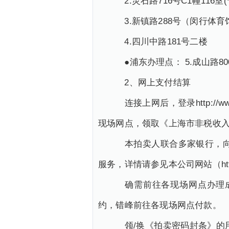
2.灵石路716号C1幢116室
3.新镇路288号（闵行体育
4.四川中路181号二楼
●浦东办理点： 5.成山路800
2、网上支付结算
连接上网后，登录http://w
现场网点，领取《上海市非税收
本拍卖人联合多家银行，向拍
服务，详情请参见本公司网站（http:/
确需前往各现场网点办理成交
约，错峰前往各现场网点付款。
领/换《拍卖密码封条》的用