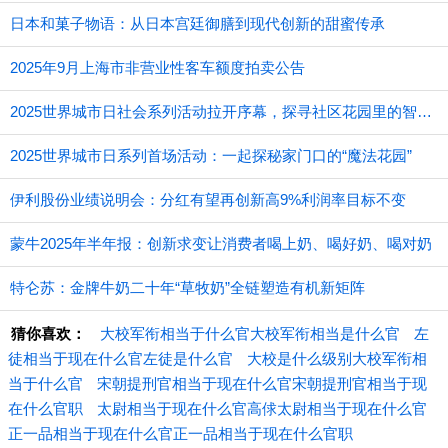
日本和菓子物语：从日本宫廷御膳到现代创新的甜蜜传承
2025年9月上海市非营业性客车额度拍卖公告
2025世界城市日社会系列活动拉开序幕，探寻社区花园里的智慧应用
2025世界城市日系列首场活动：一起探秘家门口的“魔法花园”
伊利股份业绩说明会：分红有望再创新高9%利润率目标不变
蒙牛2025年半年报：创新求变让消费者喝上奶、喝好奶、喝对奶
特仑苏：金牌牛奶二十年“草牧奶”全链塑造有机新矩阵
猜你喜欢：
大校军衔相当于什么官大校军衔相当是什么官
左
徒相当于现在什么官左徒是什么官
大校是什么级别大校军衔相
当于什么官
宋朝提刑官相当于现在什么官宋朝提刑官相当于现
在什么官职
太尉相当于现在什么官高俅太尉相当于现在什么官
正一品相当于现在什么官正一品相当于现在什么官职