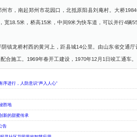
州市，南起郑州市花园口，北抵原阳县刘庵村。大桥1984年
米，宽18.5米，桥高15米，中间9米为快车道，可以并行4
平阴镇龙桥村西的黄河上，距县城14公里。由山东省交通厅
合施工。1969年春开工建设，1970年12月1日竣工通车。
序进行，人防意识“声入人心”
秘胜地
创新的甜蜜传承
公告
，探寻社区花园里的智慧应用