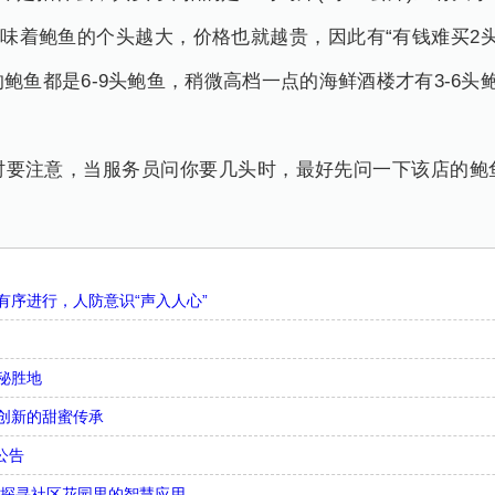
意味着鲍鱼的个头越大，价格也就越贵，因此有“有钱难买2头
鲍鱼都是6-9头鲍鱼，稍微高档一点的海鲜酒楼才有3-6头
时要注意，当服务员问你要几头时，最好先问一下该店的鲍
序进行，人防意识“声入人心”
秘胜地
创新的甜蜜传承
公告
，探寻社区花园里的智慧应用