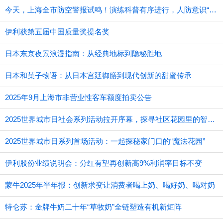
今天，上海全市防空警报试鸣！演练科普有序进行，人防意识“声入人心”
伊利获第五届中国质量奖提名奖
日本东京夜景浪漫指南：从经典地标到隐秘胜地
日本和菓子物语：从日本宫廷御膳到现代创新的甜蜜传承
2025年9月上海市非营业性客车额度拍卖公告
2025世界城市日社会系列活动拉开序幕，探寻社区花园里的智慧应用
2025世界城市日系列首场活动：一起探秘家门口的“魔法花园”
伊利股份业绩说明会：分红有望再创新高9%利润率目标不变
蒙牛2025年半年报：创新求变让消费者喝上奶、喝好奶、喝对奶
特仑苏：金牌牛奶二十年“草牧奶”全链塑造有机新矩阵