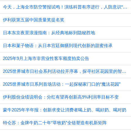
今天，上海全市防空警报试鸣！演练科普有序进行，人防意识“声入人心”
伊利获第五届中国质量奖提名奖
日本东京夜景浪漫指南：从经典地标到隐秘胜地
日本和菓子物语：从日本宫廷御膳到现代创新的甜蜜传承
2025年9月上海市非营业性客车额度拍卖公告
2025世界城市日社会系列活动拉开序幕，探寻社区花园里的智慧应用
2025世界城市日系列首场活动：一起探秘家门口的“魔法花园”
伊利股份业绩说明会：分红有望再创新高9%利润率目标不变
蒙牛2025年半年报：创新求变让消费者喝上奶、喝好奶、喝对奶
特仑苏：金牌牛奶二十年“草牧奶”全链塑造有机新矩阵