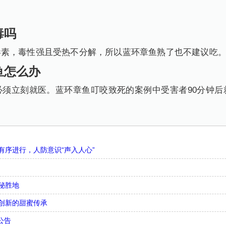
毒吗
毒素，毒性强且受热不分解，所以蓝环章鱼熟了也不建议吃
怎么办
必须立刻就医。蓝环章鱼叮咬致死的案例中受害者90分钟后
序进行，人防意识“声入人心”
秘胜地
创新的甜蜜传承
公告