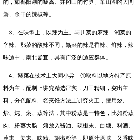
的，如鄱阳湖的藜蒿、井冈山的竹笋、军山湖的大闸
蟹、余干的辣椒等。
3、在味型上，以辣为主。与川菜的麻辣、湘菜的
辛辣、鄂菜的酸辣不同，赣菜的辣是香辣、鲜辣，辣
味适中，南北皆宜，具有广泛的适应群体。
4、赣菜在技术上大同小异。①取料以地方特产原
料为主，配制上讲究精选严实，刀工精细，突出主
料，分色配料。②烹饪方法上讲究火工，擅用烧、
炒、炖、焖、蒸等法，其中粉蒸是一特色，比如粉蒸
肉、粉蒸大肠，须放入酱油、辣椒末、白糖、料酒、
葱末、姜末、味精、胡椒粉等，即原汁原味、又香味