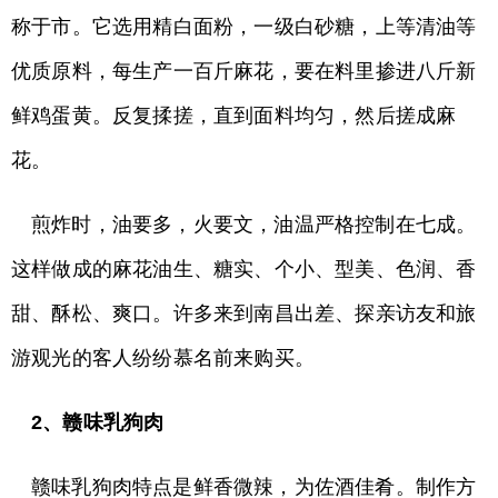
称于市。它选用精白面粉，一级白砂糖，上等清油等
优质原料，每生产一百斤麻花，要在料里掺进八斤新
鲜鸡蛋黄。反复揉搓，直到面料均匀，然后搓成麻
花。
煎炸时，油要多，火要文，油温严格控制在七成。
这样做成的麻花油生、糖实、个小、型美、色润、香
甜、酥松、爽口。许多来到南昌出差、探亲访友和旅
游观光的客人纷纷慕名前来购买。
2、赣味乳狗肉
赣味乳狗肉特点是鲜香微辣，为佐酒佳肴。制作方