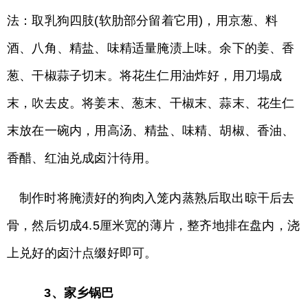
法：取乳狗四肢(软肋部分留着它用)，用京葱、料
酒、八角、精盐、味精适量腌渍上味。余下的姜、香
葱、干椒蒜子切末。将花生仁用油炸好，用刀塌成
末，吹去皮。将姜末、葱末、干椒末、蒜末、花生仁
末放在一碗内，用高汤、精盐、味精、胡椒、香油、
香醋、红油兑成卤汁待用。
制作时将腌渍好的狗肉入笼内蒸熟后取出晾干后去
骨，然后切成4.5厘米宽的薄片，整齐地排在盘内，浇
上兑好的卤汁点缀好即可。
3、家乡锅巴