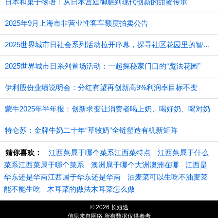
日本和菓子物语：从日本宫廷御膳到现代创新的甜蜜传承
2025年9月上海市非营业性客车额度拍卖公告
2025世界城市日社会系列活动拉开序幕，探寻社区花园里的智慧应用
2025世界城市日系列首场活动：一起探秘家门口的“魔法花园”
伊利股份业绩说明会：分红有望再创新高9%利润率目标不变
蒙牛2025年半年报：创新求变让消费者喝上奶、喝好奶、喝对奶
特仑苏：金牌牛奶二十年“草牧奶”全链塑造有机新矩阵
猜你喜欢：
江西菜属于哪个菜系江西菜特点
江西菜属于什么
菜系江西菜属于哪个菜系
澳洲属于哪个大洲澳洲在哪
江西是
华东还是华南江西属于华东还是华南
油麦菜可以生吃不油麦菜
能不能生吃
木耳菜的做法木耳菜怎么做
© 2026 长短途
信息来自网络 所有数据仅供参考