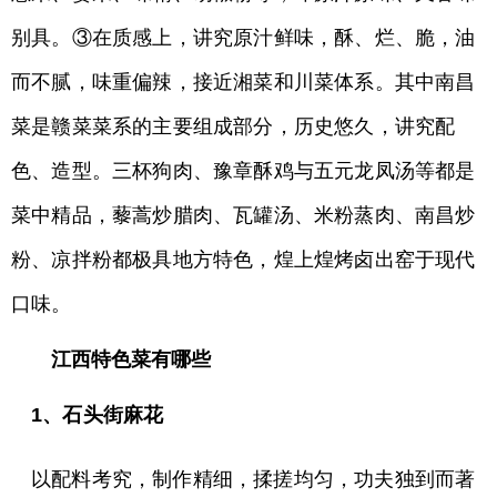
别具。③在质感上，讲究原汁鲜味，酥、烂、脆，油
而不腻，味重偏辣，接近湘菜和川菜体系。其中南昌
菜是赣菜菜系的主要组成部分，历史悠久，讲究配
色、造型。三杯狗肉、豫章酥鸡与五元龙凤汤等都是
菜中精品，藜蒿炒腊肉、瓦罐汤、米粉蒸肉、南昌炒
粉、凉拌粉都极具地方特色，煌上煌烤卤出窑于现代
口味。
江西特色菜有哪些
1、石头街麻花
以配料考究，制作精细，揉搓均匀，功夫独到而著