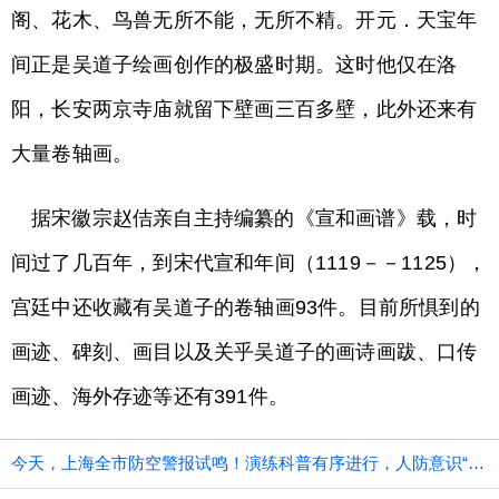
阁、花木、鸟兽无所不能，无所不精。开元．天宝年
间正是吴道子绘画创作的极盛时期。这时他仅在洛
阳，长安两京寺庙就留下壁画三百多壁，此外还来有
大量卷轴画。
据宋徽宗赵佶亲自主持编纂的《宣和画谱》载，时
间过了几百年，到宋代宣和年间（1119－－1125），
宫廷中还收藏有吴道子的卷轴画93件。目前所惧到的
画迹、碑刻、画目以及关乎吴道子的画诗画跋、口传
画迹、海外存迹等还有391件。
今天，上海全市防空警报试鸣！演练科普有序进行，人防意识“声入人心”