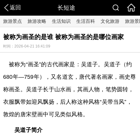
返回
长短途
旅游景点
旅游攻略
生活知识
生活百科
文化旅游
旅游景
被称为画圣的是谁 被称为画圣的是哪位画家
时间：2026-04-21 16:41:09
被称为“画圣”的古代画家是：吴道子。吴道子（约
680年—759年），又名道玄，唐代著名画家，画史尊
称画圣。吴道子长于山水画，其画人物，笔势圆转，
衣服飘带如迎风飘扬，后人称这种风格“吴带当风”，
敦煌的唐宋壁画中可见类似风格。
吴道子简介