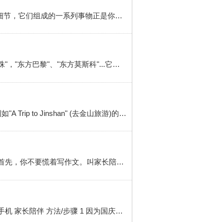
工具/原料 旅行 日记 方法/步骤 1 时间、地点、人物、以及景点、美食、交通、住宿等。不要小看这些晓得细节，它们组成的一系列事物正是你日后会想起这段时光的关键因素，一般出现在文章开头部分。2 对景色的描写，你每到一个旅游景区可别只顾玩,可以身边要带上笔和笔记本把景点记下来。你在旅游中不要走马观花,...
简介 俄语作文 我的家乡Наш город 方法/步骤 1 哈尔滨是我的故乡。以不同的方式对他说:"天鹅脖子上的明珠"，"东方巴黎"、"东方莫斯科"...它是著名的旅游景点，和冬季冰雕宫殿。现在它是 黑龙江省的行政中心。2 哈尔滨位于松花江畔。它具有宽广的林荫道，公园的文化和休息、 现代的高楼大厦和雄伟的...
作文 步骤/方法 1 1、交代人物、事情、时间或环境开头在文章的开头，先把人物、事件和环境交待清楚。例如"A Trip to Jinshan" (去金山旅游)的开头：The day before yesterday my class went on a bus trip to Jinshan. The bus ride there took three hours. The long trip made us very tired, but the ...
一个作文本 关于要写的这个事物的资料（必备）去一趟关于要写的这个事物旅游景点（必须）方法/步骤 1 首先，你不要慌着写作文。叫家长陪同去一趟关于要写的这个事物旅游景点，或者是找到这个事物实物。我举个例子，比方说写桫椤树，你就要去一趟桫椤峡谷，亲身感受一下，写出的作文才真情实感。2 带上好工具（如...
国庆是怎么过的写一篇作文 简介 针对小学生群体国庆是怎么过的，如何写一篇作文。工具/原料 稿纸本 笔 手机 家长陪伴 方法/步骤 1 因为国庆是法定假日，所以家长和学生有共同的休息时间，在这个假期通常家长会选择带领孩子近郊游或者国内游，旅游的过程恰恰成了写作的素材。可以让孩子增长知识同时又提高写作能力。2 ...