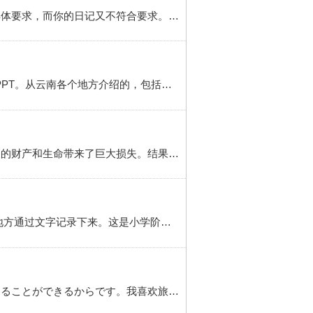
日记是作文的一种，上交一篇关于中秋节的日记，完全可以算完成了作文的任务，除非老师对作文提出了具体要求，而你的日记又不符合要求。下面我再谈谈“怎么写中秋节作文”。（可以参看我链接的《中秋节的日记怎么写》）方法/步骤 1 节日期间，不少学生随家长出去旅游的，这些同学可以叙写旅游过程，或者聚焦旅游过程中...
一个有关“旅游“的英语PPT 简介 为你提供一份不错的云南旅游PPT！！！方法/步骤 1 这是我们的英语旅游PPT。从云南各个地方介绍的，包括美食、地区、预算出发写的。2 要写一些进入主题的话语。直接进入会太主观，分会不高。3 一些预算和云南，从时间、地点、餐馆、住宿、机票出发做的预算。4 再介绍云南的一些...
但对帝国中被迫修建长城的百姓而言，实在不值得。秦代建筑的长城再加上完成的其他公共工程给这个国家的财产和生命带来了巨大损失。结果，一群愤怒的人揭竿而起反对秦朝，公元前207年汉朝开始。 长城有着悠久的文化和宏伟的外观，因此直到今天还在吸引着旅游者、科学家和史学家前来参观，而且在今后许多年仍会如此。
习作：怎么写熟悉或喜欢的一个地方？简介 把日常生活中看到的你熟悉的地方、喜欢的地方或者你旅游的地方通过文字记录下来。这是小学阶段要求掌握的写作类型之一。工具/原料 草稿本、作文本。笔。方法/步骤 1 思考一个你熟悉或喜欢的地方。这个地方可以是学校、家里、家乡等。回忆一下它长什么样子，你在那里发生过...
我八月份的计划是去旅游。我每个暑假都和家人去旅游。旅行が好きなのは违うところに行って违う人を知ることができるからです。我喜欢旅游是因为我可以去不同的地方认识不同的人。旅行中にいい友达ができたことがあります。旅行が终わって彼らと别れる时は悲しいです。有时候我在旅途中交到了好朋友...