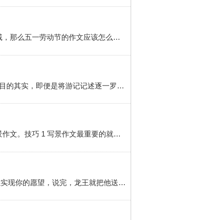
五一劳动节的作文写什么？简介 五一劳动节快到了，利用五一劳动节很多家长都会带孩子去游玩，去走亲戚，那么五一劳动节的作文应该怎么写呢？下面介绍几种方法给大家吧！方法/步骤 1 写去旅游看到的景色，可以按照时间和地点顺序介绍一下自己去旅游的地方，写一下景区的美丽景色，以及的感受，以及自己是如何游玩的。2...
但要是为了工作、机构的交稿，那就应该以基本架构为基础并结合自己在特定人文故事点上的发挥。2 记述目的其实，即便是将游记记述逐一罗列的流水账，也并没有什么不对，相反对于有旅游目的地参考需求的人来说，也是印证景区景点是否为自己目标修的佐证资料。不能说流水账式的游记不好，毕竟是用简单的文字记录了一段...
写景作文怎么写？简介 一般同学们最头疼的也就是写作文，更难的是写景作文。本经验将教大家如何写写景作文。技巧 1 写景作文最重要的就是选题材，最好是生活中比较熟悉的那一幕，比如像学校，广场......一些比较著名的旅游景点我们不太好写，就不要尝试。范文： 春满校园 冬天，留痕迹地走了
李四给龙王讲了许多关于陆地上的东西。龙王很满意，给了李四一个宝葫芦，还对李四说，这个宝葫芦可以实现你的愿望，说完，龙王就把他送到了家里。李四拿起宝葫芦，想了又想，最后决定要一条大花狗，因为每次都是自己一个人出去旅游，太孤独了，李四对宝葫芦说：“我想要一条大花狗！”宝葫芦真的变出来一条大花...