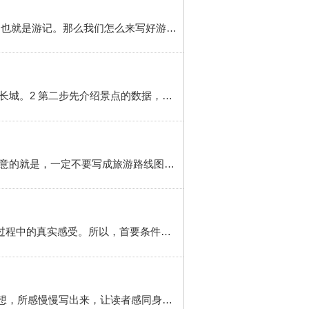
小时候学校经常会组织春游、秋游等户外旅游活动，然后老师会提醒大家游玩回来后记得写一篇游玩心得，也就是游记。那么我们怎么来写好游记作文呢？以下是我个人的经验，小作者们可以借鉴一下。方法/步骤 1 首先，要对作文有一个整体的结构构思。开头我们可以写游玩前的准备工作以及心情。比如我准备了什么好吃的、好玩的...
1 第一步先假设出自己要介绍什么景点，必须是自己了解的。开头可以直接写我向大家介绍的是中外闻名的长城。2 第二步先介绍景点的数据，可以从网上查找起源和文化背景，例如长城的长度，建筑时间这些。3 第三步可以介绍景点的历史背景和功能，例如说长城是为了抵御外敌修建的。可以穿插些历史传说。4 第四步写景点现在...
游览顺序的作文,要按游览的顺序描写,抓住游览重点描写,略写前后，情、理、景相结合。同时有一些需要注意的就是，一定不要写成旅游路线图。方法/步骤 1 按游览的顺序描写认真观察和记忆游览的景物的基础上，按照见到景物的次序，来写所看到的景物。这样才能做到条理清楚、自然。通常有两种写法。一种就是定点观察。如...
1 一、写作心态。以写作文为目的而进行旅游活动，可谓是“捡了芝麻，丢了西瓜”，而且势必影响自己旅游过程中的真实感受。所以，首要条件是调整好心态，放松心情，尽情享受旅游过程中的点点滴滴。2 二、记录工具的准备。为避免旅游归来以后，忘记过程中感受的一点一滴，可以携带记事本随时记录下自己在旅游过程中的感想...
旅游景点 方法/步骤 1 游记必须条理清楚一般游记都会按照时间地点的顺序来写，要把每个地点的所看，所想，所感慢慢写出来，让读者感同身受，同时，也使文章有条有理，层次清晰。2 要细心观察我们要有一双发现美的眼睛，游玩时，不能过眼云烟走马观花，要细细观察。去欣赏它们的颜色，形状和动态，只有这样，才...