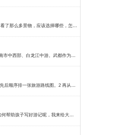
旅游日记属于以写景为主的记叙文中的一种。它的内容甚为广泛，但有的同学往往不知该从哪下笔。是啊，看了那么多景物，应该选择哪些，怎样写？方法/步骤 1 一、以游踪为线索 以“我”为中心，通过“我”的行踪变化来组织文章。因为旅游日记都有一个特殊的固定观察点——“我”，一般采取“移步换景”的...
我的家乡陇南武都作文1000字 简介 我的家乡陇南武都是甘肃省陇南市下辖市辖区，位于甘肃省东南部、陇南市中西部、白龙江中游。武都作为地名始于先秦，西汉置武都郡，唐改称阶州，民国改置武都县，2004年撤县设区。武都区是陇南政治、经济、文化、交通中心和军事重镇，省域南部重要的交通枢纽和商贸物流中心，陇东南区域中心城市之一
小学生写游记作文步骤 简介 小学生写游记作文步骤怎么安排呢？我们来一起看一下。方法/步骤 1 先按浏览先后顺序排一张旅游路线图。2 再从旅游路线图中选择若干个有代表性的地点，每个地点再选择几个具有代表性的景物，作为重点进行详写。其他地点和景物进行略写。3 要抓住具有代表性的景物，将自己的所见，所闻，...
简介 十一假期到了，大多数家长带孩子出门旅游，写游记是锻炼孩子写作文的好机会，家有小学生的家长如何帮助孩子写好游记呢，我来给大家分享一下。方法/步骤 1 旅游前准备。去哪里旅游，关于旅游地有什么名声古迹，有什么历史传说，什么风土人情等，这些在旅游前可以通过阅读书籍，查阅资料的方式先了解。然后在旅游的...