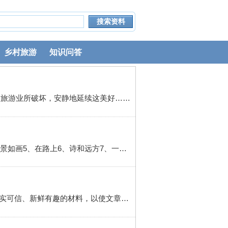
乡村旅游
知识问答
次日清晨，踏着晨曦，悄悄别了古镇。只希望，在这喧嚣的尘世，古镇能守住本心，不被外人所纷扰，不被旅游业所破坏，安静地延续这美好……愿她永远是我梦中的江南！
1 关于旅游的作文题目：1、执子之手，与子偕游2、一游未尽，圆梦游尽3、路漫漫，其修远4、大好河山风景如画5、在路上6、诗和远方7、一起出游关于旅游的文章春节时，我和爸爸妈妈去了美丽的热带雨林——海南。坐上飞机的那一刹那，我非常激动。我还是第一次坐飞机呢，在蓝天上我看见了洁白的云朵，还有明亮...
1 写作思路：确立中心，围绕选材，确定重点，安排详略，选材时要注意紧紧围绕文章的中心思想，选择真实可信、新鲜有趣的材料，以使文章中心思想鲜明、深刻地表现出来。正文内容：金龟湖旅游景区位于魏县城区东南方向234省道东侧。金龟湖是借助益民河与兴源河平交，顺势开挖而成的人工湖，是引黄入邯工程的蓄水湖，湖水是...