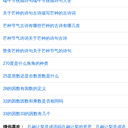
端午节祝福诗句端午节祝福诗句大全
关于芒种的诗句古诗描写芒种的古诗词
芒种节气古诗有哪些芒种的古诗有哪几首
芒种节气诗词关于芒种的诗句古诗
赞美芒种的诗句关于芒种节气的诗句
270度是什么角角的种类
25是质数还是合数质数是什么
28的因数有因数的定义
32的因数因数和乘数是否相同吗
33的因数33的因数有几个
猜你喜欢：
​孔融让梨是成语吗孔融让梨的意思
孔融让梨是成语