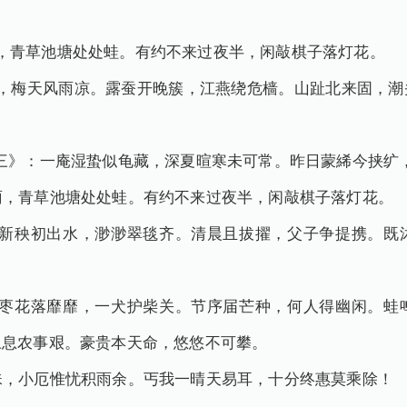
，青草池塘处处蛙。有约不来过夜半，闲敲棋子落灯花。
后，梅天风雨凉。露蚕开晚簇，江燕绕危樯。山趾北来固，潮
其三》：一庵湿蛰似龟藏，深夏暄寒未可常。昨日蒙絺今挟纩
雨，青草池塘处处蛙。有约不来过夜半，闲敲棋子落灯花。
》：新秧初出水，渺渺翠毯齐。清晨且拔擢，父子争提携。既
》：枣花落靡靡，一犬护柴关。节序届芒种，何人得幽闲。蛙
叹息农事艰。豪贵本天命，悠悠不可攀。
珠，小厄惟忧积雨余。丐我一晴天易耳，十分终惠莫乘除！