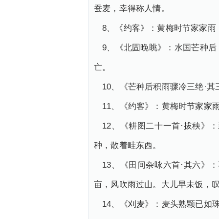
蚕麦，幸得称人情。
8、《约客》：黄梅时节家家雨
9、《北固晚眺》：水国芒种
亡。
10、《芒种后积雨骤冷三绝·
11、《约客》：黄梅时节家家
12、《耕图二十一首·拔秧
种，散着畦东西。
13、《田间杂咏六首·其六
亩，风吹雨过山。大儿早未饭，
14、《刈麦》：麦头熟颗已如