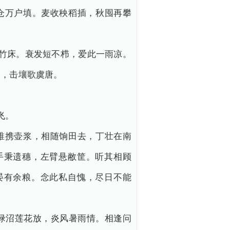
仓万户填。麦收秧稻插，秋囤再攀
竹床。衰发短不栉，爱此一雨凉。
穷，击壤歌虞唐。
。
飞。
稚携壶浆，相随饷田去，丁壮在南
手秉遗穗，左臂悬敝筐。听其相顾
晏有余粮。念此私自愧，尽日不能
渌沼莲花放，炎风暑雨情。相逢问