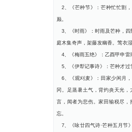
2、《芒种节》：芒种忙忙割
巅。
3、《时雨》：时雨及芒种，
庭木集奇声，架藤发幽香。莺衣
4、《梅雨五绝》：乙酉甲申雷
5、《伊犁记事诗》：芒种才过
6、《观刈麦》：田家少闲月
冈。足蒸暑土气，背灼炎天光，
言，闻者为悲伤。家田输税尽，
忘。
7、《咏廿四气诗·芒种五月