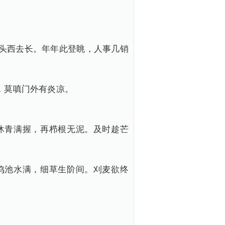
头西去长。年年此登眺，人事几销
，莫嗔门外有炎凉。
沐青满握，再栉根无泥。及时趁芒
鸣池水满，细草生阶间。刈麦欲终