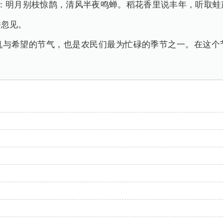
》：明月别枝惊鹊，清风半夜鸣蝉。稻花香里说丰年，听取
桥忽见。
机与希望的节气，也是农民们最为忙碌的季节之一。在这个