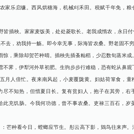
，农家乐启镰。西风烘穗海，机械刈禾田。税赋千年免，粮
四野皆插秧。家家麦饭美，处处菱歌长。老我成惰农，永日付
湿不去，劝我持一觞。即今幸无事，际海皆农桑。野老固不
雨惊，乘除却贺芒种晴。插秧先插蚤籼稻，少忍数旬蒸米成
雪不霁，伊犁河外草初肥。生驹步步行难稳，恐有蛇从鼻观
，五月人倍忙。夜来南风起，小麦覆陇黄。妇姑荷箪食，童
力尽不知热，但惜夏日长。复有贫妇人，抱子在其旁，右
拾此充饥肠。今我何功德，曾不事农桑。吏禄三百石，岁
节》：芒种看今日，螳螂应节生。彤云高下影，鴳鸟往来声。