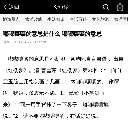
返回
长短途
旅游景点
旅游攻略
生活知识
生活百科
文化旅游
旅游景
嘟嘟嚷嚷的意思是什么 嘟嘟嚷嚷的意思
时间：2026-04-27 14:50:20
嘟嘟囔囔的意思是不断地、含糊地自言自语， 出自
《红楼梦》。清·曹雪芹《红楼梦》第25回：“一面向
宝玉脸上用指头画了几画，口内嘟嘟囔囔的。“作谓
语、状语，多表示不满。1、管桦《小英雄雨
来》：“雨来用手背抹了一下鼻子，嘟嘟囔囔地
说。”2、请不要嘟嘟囔囔的，有话好好说。