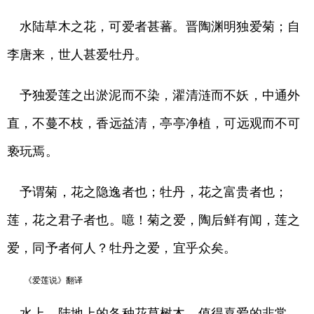
水陆草木之花，可爱者甚蕃。晋陶渊明独爱菊；自
李唐来，世人甚爱牡丹。
予独爱莲之出淤泥而不染，濯清涟而不妖，中通外
直，不蔓不枝，香远益清，亭亭净植，可远观而不可
亵玩焉。
予谓菊，花之隐逸者也；牡丹，花之富贵者也；
莲，花之君子者也。噫！菊之爱，陶后鲜有闻，莲之
爱，同予者何人？牡丹之爱，宜乎众矣。
《爱莲说》翻译
水上，陆地上的各种花草树木，值得喜爱的非常