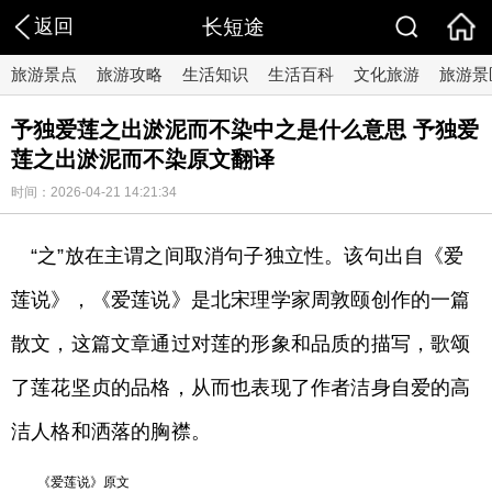
返回
长短途
旅游景点
旅游攻略
生活知识
生活百科
文化旅游
旅游景
予独爱莲之出淤泥而不染中之是什么意思 予独爱
莲之出淤泥而不染原文翻译
时间：2026-04-21 14:21:34
“之”放在主谓之间取消句子独立性。该句出自《爱
莲说》，《爱莲说》是北宋理学家周敦颐创作的一篇
散文，这篇文章通过对莲的形象和品质的描写，歌颂
了莲花坚贞的品格，从而也表现了作者洁身自爱的高
洁人格和洒落的胸襟。
《爱莲说》原文