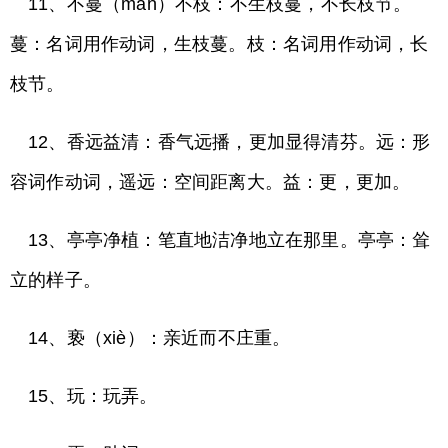
11、不蔓（màn）不枝：不生枝蔓，不长枝节。
蔓：名词用作动词，生枝蔓。枝：名词用作动词，长
枝节。
12、香远益清：香气远播，更加显得清芬。远：形
容词作动词，遥远：空间距离大。益：更，更加。
13、亭亭净植：笔直地洁净地立在那里。亭亭：耸
立的样子。
14、亵（xiè）：亲近而不庄重。
15、玩：玩弄。