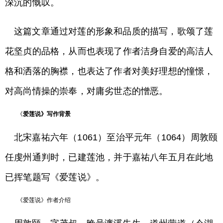
深沉的慨叹。
这篇文章通过对莲的形象和品质的描写，歌颂了莲
花坚贞的品格，从而也表现了作者洁身自爱的高洁人
格和洒落的胸襟，也表达了作者对美好理想的憧憬，
对高尚情操的崇奉，对庸劣世态的憎恶。
《
爱莲说》写作背景
北宋嘉祐六年（1061）至治平元年（1064）周敦颐
任虔州通判时，已建莲池，并于嘉祐八年五月在此地
已挥笔题写《爱莲说》。
《爱莲说》作者介绍