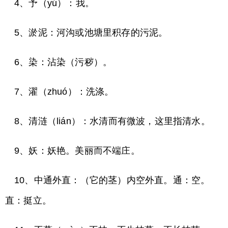
4、予（yú）：我。
5、淤泥：河沟或池塘里积存的污泥。
6、染：沾染（污秽）。
7、濯（zhuó）：洗涤。
8、清涟（lián）：水清而有微波，这里指清水。
9、妖：妖艳。美丽而不端庄。
10、中通外直：（它的茎）内空外直。通：空。
直：挺立。