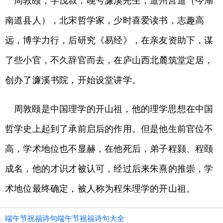
周敦颐，字茂叔，晚号濂溪先生，道州营道（今湖
南道县人），北宋哲学家，少时喜爱读书，志趣高
远，博学力行，后研究《易经》，在亲友资助下，谋
了些小官，不久辞官而去，在庐山西北麓筑堂定居，
创办了濂溪书院，开始设堂讲学。
周敦颐是中国理学的开山祖，他的理学思想在中国
哲学史上起到了承前启后的作用。但是他生前官位不
高，学术地位也不显赫，在他死后，弟子程颢、程颐
成名，他的才识才被认可，经过后来朱熹的推崇，学
术地位最终确定，被人称为程朱理学的开山祖。
端午节祝福诗句端午节祝福诗句大全