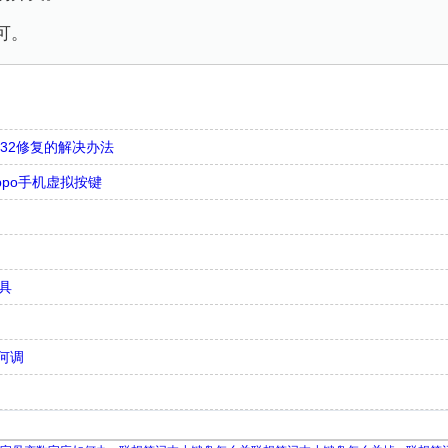
可。
in32修复的解决办法
ppo手机虚拟按键
具
何调