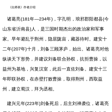
《出师表》作者介绍
诸葛亮(181年—234年)，字孔明，琅邪郡阳都县(今
山东省沂南县)人，是三国时期杰出的政治家和军事
家。早年避乱于荆州，隐居陇亩，藏器待时。建安十
二年(207年)十月，刘备三顾茅庐，始出。诸葛亮对他
纵谈天下形势，并建议刘备联合孙权，抗拒曹操，以
益州为基地，兴复汉室，此后一直佐刘备。建安十三
年即联孙权，在赤壁打败曹操，取得荆州，西取益
州，建立蜀汉，拜为丞相。
建兴元年(223年)刘备死后，后主刘禅袭位，诸葛亮