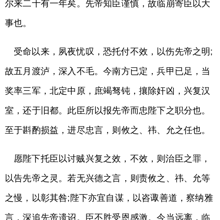
尔来二十有一年矣。先帝知臣谨慎，故临崩寄臣以大
事也。
受命以来，夙夜忧叹，恐托付不效，以伤先帝之明;
故五月渡泸，深入不毛。今南方已定，兵甲已足，当
奖率三军，北定中原，庶竭驽钝，攘除奸凶，兴复汉
室，还于旧都。此臣所以报先帝而忠陛下之职分也。
至于斟酌损益，进尽忠言，则攸之、祎、允之任也。
愿陛下托臣以讨贼兴复之效，不效，则治臣之罪，
以告先帝之灵。若无兴德之言，则责攸之、祎、允等
之慢，以彰其咎;陛下亦宜自谋，以咨诹善道，察纳雅
言，深追先帝遗诏。臣不胜受恩感激。今当远离，临