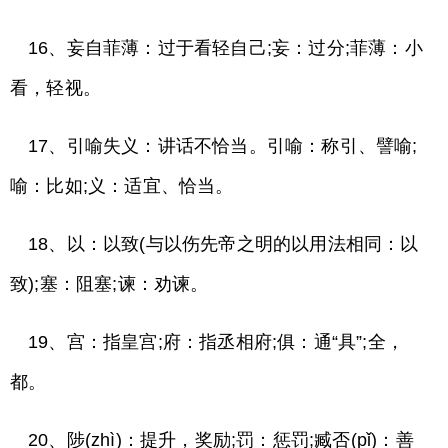
16、妄自菲薄：过于看轻自己;妄：过分;菲薄：小
看，轻视。
17、引喻失义：讲话不恰当。引喻：称引、譬喻;
喻：比如;义：适宜、恰当。
18、以：以致(与以伤先帝之明的以用法相同：以
致);塞：阻塞;谏：劝谏。
19、宫：指皇宫;府：指丞相府;俱：通“具”;全，
都。
20、陟(zhì)：提升，奖励;罚：惩罚;臧否(pǐ)：善