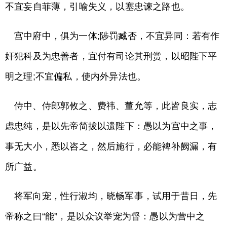
不宜妄自菲薄，引喻失义，以塞忠谏之路也。
宫中府中，俱为一体;陟罚臧否，不宜异同：若有作
奸犯科及为忠善者，宜付有司论其刑赏，以昭陛下平
明之理;不宜偏私，使内外异法也。
侍中、侍郎郭攸之、费祎、董允等，此皆良实，志
虑忠纯，是以先帝简拔以遗陛下：愚以为宫中之事，
事无大小，悉以咨之，然后施行，必能裨补阙漏，有
所广益。
将军向宠，性行淑均，晓畅军事，试用于昔日，先
帝称之曰“能”，是以众议举宠为督：愚以为营中之