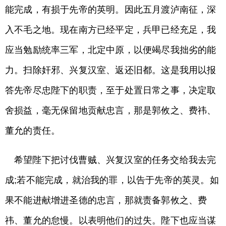
能完成，有损于先帝的英明。因此五月渡泸南征，深
入不毛之地。现在南方已经平定，兵甲已经充足，我
应当勉励统率三军，北定中原，以便竭尽我拙劣的能
力。扫除奸邪、兴复汉室、返还旧都。这是我用以报
答先帝尽忠陛下的职责，至于处置日常之事，决定取
舍损益，毫无保留地贡献忠言，那是郭攸之、费祎、
董允的责任。
希望陛下把讨伐曹贼、兴复汉室的任务交给我去完
成;若不能完成，就治我的罪，以告于先帝的英灵。如
果不能进献增进圣德的忠言，那就责备郭攸之、费
祎、董允的怠慢。以表明他们的过失。陛下也应当谋