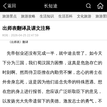
返回
长短途
旅游景点
旅游攻略
生活知识
生活百科
文化旅游
旅游景
出师表翻译及课文注释
时间：2026-04-25 22:47:59
《出师表》翻译
先帝创业还没有完成一半，就中途去世了。如今天
下分为三国，我们蜀汉国力困弊，这真是危急存亡的
时刻啊。然而侍卫臣僚在内勤劳不懈，忠心的将士在
外舍身忘死，这是因为他们追念先帝的特殊恩遇。想
在您的身上进行报答。您应该广泛听取臣下的意见，
以发扬光大先帝遗留下的美德。激发志士的勇气，不