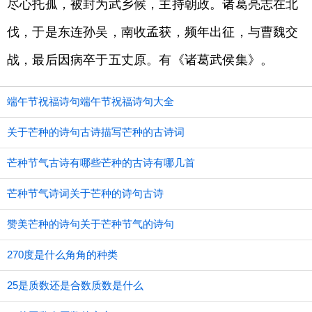
尽心托孤，被封为武乡候，主持朝政。诸葛亮志在北
伐，于是东连孙吴，南收孟获，频年出征，与曹魏交
战，最后因病卒于五丈原。有《诸葛武侯集》。
端午节祝福诗句端午节祝福诗句大全
关于芒种的诗句古诗描写芒种的古诗词
芒种节气古诗有哪些芒种的古诗有哪几首
芒种节气诗词关于芒种的诗句古诗
赞美芒种的诗句关于芒种节气的诗句
270度是什么角角的种类
25是质数还是合数质数是什么