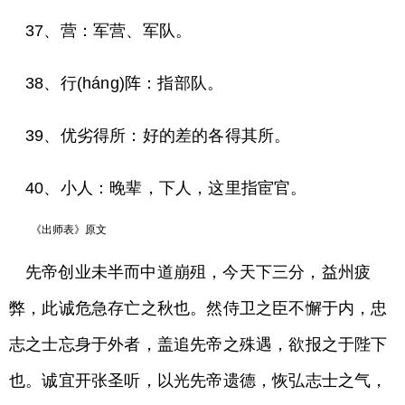
37、营：军营、军队。
38、行(háng)阵：指部队。
39、优劣得所：好的差的各得其所。
40、小人：晚辈，下人，这里指宦官。
《出师表》原文
先帝创业未半而中道崩殂，今天下三分，益州疲
弊，此诚危急存亡之秋也。然侍卫之臣不懈于内，忠
志之士忘身于外者，盖追先帝之殊遇，欲报之于陛下
也。诚宜开张圣听，以光先帝遗德，恢弘志士之气，