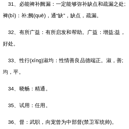
31、必能裨补阙漏：一定能够弥补缺点和疏漏之处;
裨(bì)：补;阙(quē)，通“缺”，缺点，疏漏。
32、有所广益：有所启发和帮助。广益：增益;益，
好处。
33、性行(xíng)淑均：性情善良品德端正。淑，善;
均，平。
34、晓畅：精通。
35、试用：任用。
36、督：武职，向宠曾为中部督(禁卫军统帅)。