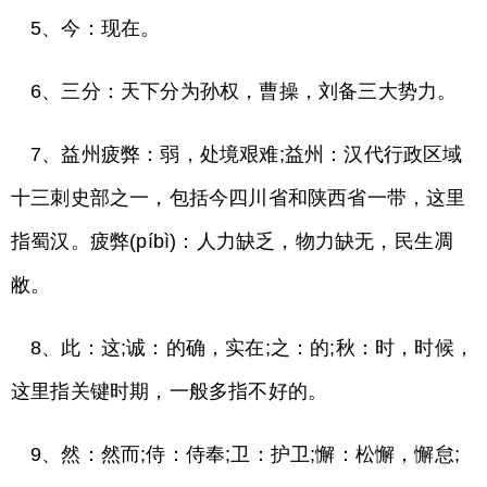
5、今：现在。
6、三分：天下分为孙权，曹操，刘备三大势力。
7、益州疲弊：弱，处境艰难;益州：汉代行政区域
十三刺史部之一，包括今四川省和陕西省一带，这里
指蜀汉。疲弊(píbì)：人力缺乏，物力缺无，民生凋
敝。
8、此：这;诚：的确，实在;之：的;秋：时，时候，
这里指关键时期，一般多指不好的。
9、然：然而;侍：侍奉;卫：护卫;懈：松懈，懈怠;