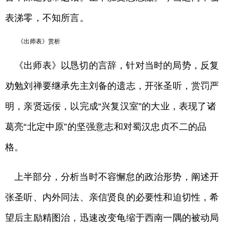
表涕零，不知所言。
《出师表》赏析
《出师表》以恳切的言辞，针对当时的局势，反复
劝勉刘禅要继承先主刘备的遗志，开张圣听，赏罚严
明，亲贤远佞，以完成“兴复汉室”的大业，表现了诸
葛亮“北定中原”的坚强意志和对蜀汉忠贞不二的品
格。
上半部分，分析当时不容懈怠的政治形势，阐述开
张圣听、内外同法、亲信贤良的必要性和迫切性，希
望后主励精图治，迅速改变龟缩于西南一隅的被动局