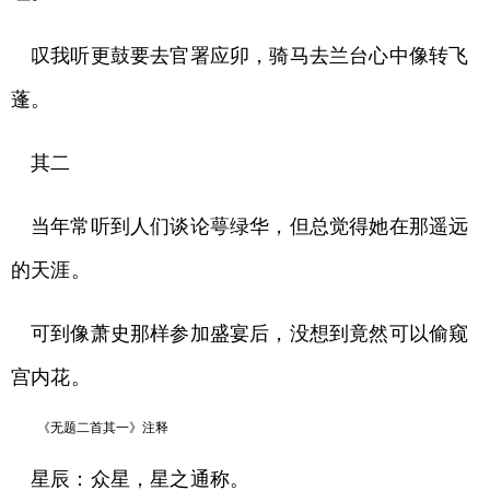
叹我听更鼓要去官署应卯，骑马去兰台心中像转飞
蓬。
其二
当年常听到人们谈论萼绿华，但总觉得她在那遥远
的天涯。
可到像萧史那样参加盛宴后，没想到竟然可以偷窥
宫内花。
《无题二首其一》注释
星辰：众星，星之通称。