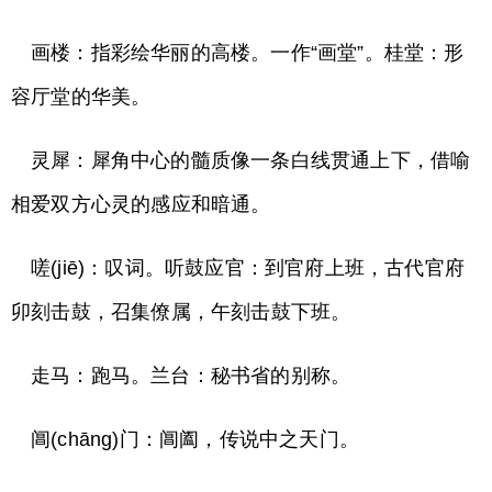
画楼：指彩绘华丽的高楼。一作“画堂”。桂堂：形
容厅堂的华美。
灵犀：犀角中心的髓质像一条白线贯通上下，借喻
相爱双方心灵的感应和暗通。
嗟(jiē)：叹词。听鼓应官：到官府上班，古代官府
卯刻击鼓，召集僚属，午刻击鼓下班。
走马：跑马。兰台：秘书省的别称。
阊(chāng)门：阊阖，传说中之天门。