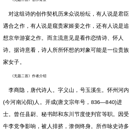
对这组诗的创作契机历来众说纷纭，有人说是君臣
遇合之作，有人说是窥贵家姬妾之作，还有人说是追
想京华游宴之作。而主流意见是看作恋情诗、怀人
诗。据诗意看，诗人所所怀想的对象可能是一位贵族
家女子。
《无题二首》作者介绍
李商隐，唐代诗人。字义山，号玉溪生。怀州河内
(今河南沁阳)人。开成(唐文宗年号，836—840)进
士。曾任县尉、秘书郎和东川节度使判官等职。因受
牛李党争影响，被人排挤，潦倒终身。所作咏史诗多