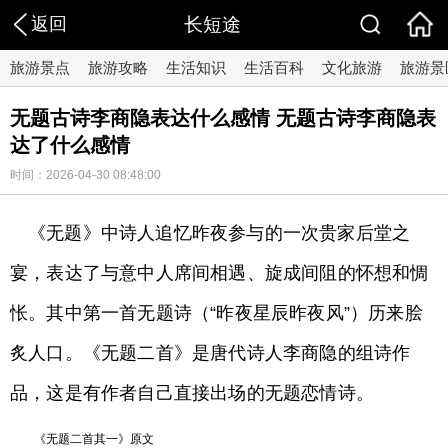
返回
长短途
旅游景点
旅游攻略
生活知识
生活百科
文化旅游
旅游景
无题古诗李商隐表达什么感情 无题古诗李商隐表
达了什么感情
时间：2026-04-30 08:48:00
《无题》中诗人追忆昨夜参与的一次贵家后堂之
宴，表达了与意中人席间相遇、旋成间阻的怀想和惆
怅。其中第一首无题诗（“昨夜星辰昨夜风”）历来脍
炙人口。《无题二首》是唐代诗人李商隐的组诗作
品，这是有作者自己直接出场的无题恋情诗。
《无题二首其一》原文