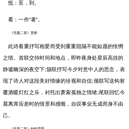
抵：至，到。
看：一作“著”。
《无题二首》赏析
此诗着重抒写相爱而受到重重阻隔不能如愿的怅惘
之情。首联交待时间和地点，即昨夜身处星辰高挂的
静谧幽深的夜空下;颔联抒写今夕对意中人的思念，表
现了诗人对这段美好情缘的珍视和自信;颈联写送钩射
覆酒暖灯红之乐，衬托出萧索孤独之情绪;尾联回忆今
晨离席应差时的情景和感慨，自叹事业无成而身不由
己。
《无题二首》创作背景