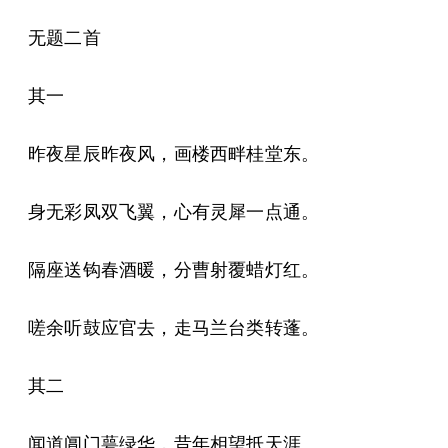
无题二首
其一
昨夜星辰昨夜风，画楼西畔桂堂东。
身无彩凤双飞翼，心有灵犀一点通。
隔座送钩春酒暖，分曹射覆蜡灯红。
嗟余听鼓应官去，走马兰台类转蓬。
其二
闻道阊门萼绿华，昔年相望抵天涯。