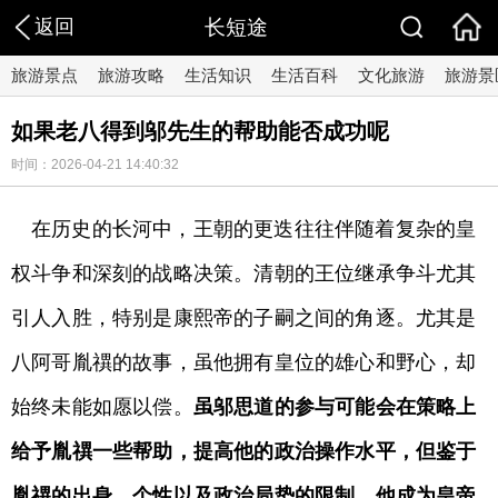
返回
长短途
旅游景点
旅游攻略
生活知识
生活百科
文化旅游
旅游景
如果老八得到邬先生的帮助能否成功呢
时间：2026-04-21 14:40:32
在历史的长河中，王朝的更迭往往伴随着复杂的皇
权斗争和深刻的战略决策。清朝的王位继承争斗尤其
引人入胜，特别是康熙帝的子嗣之间的角逐。尤其是
八阿哥胤禩的故事，虽他拥有皇位的雄心和野心，却
始终未能如愿以偿。
虽邬思道的参与可能会在策略上
给予胤禩一些帮助，提高他的政治操作水平，但鉴于
胤禩的出身、个性以及政治局势的限制，他成为皇帝