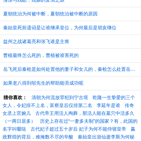
夏朝统治为何被中断，夏朝统治被中断的原因
秦始皇死前遗诏是让谁继承皇位，为何最后是胡亥继位
益州之战诸葛亮和张飞谁是主将
曹植最终怎么死的，曹植被谁害死的
​岳飞死后秦桧是如何处置他的妻子和女儿的，秦桧怎么处置岳飞家人的
如果老八得到邬先生的帮助能否成功呢
猜你喜欢：
清朝为何流放罪犯到宁古塔
乾隆一生挚爱的三个
女人，令妃排不上名，富察皇后仅排第二名
李延年是谁
传奇
女丞上官婉儿
古代帝王用活人殉葬，那活人能在墓穴中活多久
（一两日居多）
历史上存在过“一妻多夫制”的国家？有，此国的
名字叫嚈哒
古代妃子超过五十岁后 妃子为何不能侍寝皇帝
嬴
政辉煌的背后，难掩数不尽的辛酸
秦始皇出游仙逝李斯为何秘