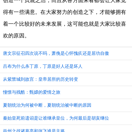
创造一个贞观之治，而且从各方面来看都会让大家觉
得有一些满意。在大家努力的创造之下，才能够拥有
着一个比较好的未来发展，这可能也就是大家比较喜
欢的原因。
唐文宗征召四次说不吗，萧俛是心怀愧疚还是居功自傲
吕布为什么杀丁原，丁原是好人还是坏人
从紫禁城到故宫：皇帝居所的历史转变
憧憬与残酷：甄嬛的爱情之旅
夏朝统治为何被中断，夏朝统治被中断的原因
秦始皇死前遗诏是让谁继承皇位，为何最后是胡亥继位
益州之战诸葛亮和张飞谁是主将