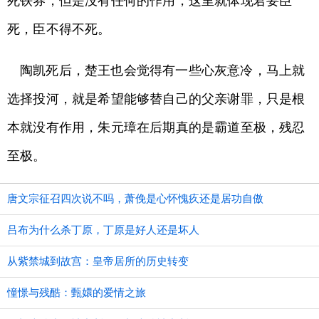
死铁券，但是没有任何的作用，这里就体现君要臣
死，臣不得不死。
陶凯死后，楚王也会觉得有一些心灰意冷，马上就
选择投河，就是希望能够替自己的父亲谢罪，只是根
本就没有作用，朱元璋在后期真的是霸道至极，残忍
至极。
唐文宗征召四次说不吗，萧俛是心怀愧疚还是居功自傲
吕布为什么杀丁原，丁原是好人还是坏人
从紫禁城到故宫：皇帝居所的历史转变
憧憬与残酷：甄嬛的爱情之旅