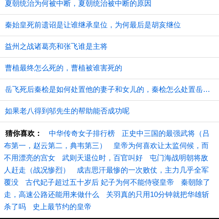
夏朝统治为何被中断，夏朝统治被中断的原因
秦始皇死前遗诏是让谁继承皇位，为何最后是胡亥继位
益州之战诸葛亮和张飞谁是主将
曹植最终怎么死的，曹植被谁害死的
​岳飞死后秦桧是如何处置他的妻子和女儿的，秦桧怎么处置岳飞家人的
如果老八得到邬先生的帮助能否成功呢
猜你喜欢：
中华传奇女子排行榜
正史中三国的最强武将（吕
布第一，赵云第二，典韦第三）
皇帝为何喜欢让太监伺候，而
不用漂亮的宫女
武则天退位时，百官叫好
屯门海战明朝将敌
人赶走（战况惨烈）
成吉思汗最惨的一次败仗，主力几乎全军
覆没
古代妃子超过五十岁后 妃子为何不能侍寝皇帝
秦朝除了
走，高速公路还能用来做什么
关羽真的只用10分钟就把华雄斩
杀了吗
史上最节约的皇帝