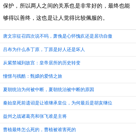
保护，所以两人之间的关系也是非常好的，最终也能
够得以善终，这也是让人觉得比较佩服的。
唐文宗征召四次说不吗，萧俛是心怀愧疚还是居功自傲
吕布为什么杀丁原，丁原是好人还是坏人
从紫禁城到故宫：皇帝居所的历史转变
憧憬与残酷：甄嬛的爱情之旅
夏朝统治为何被中断，夏朝统治被中断的原因
秦始皇死前遗诏是让谁继承皇位，为何最后是胡亥继位
益州之战诸葛亮和张飞谁是主将
曹植最终怎么死的，曹植被谁害死的