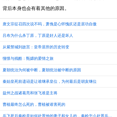
背后本身也会有着其他的原因。
唐文宗征召四次说不吗，萧俛是心怀愧疚还是居功自傲
吕布为什么杀丁原，丁原是好人还是坏人
从紫禁城到故宫：皇帝居所的历史转变
憧憬与残酷：甄嬛的爱情之旅
夏朝统治为何被中断，夏朝统治被中断的原因
秦始皇死前遗诏是让谁继承皇位，为何最后是胡亥继位
益州之战诸葛亮和张飞谁是主将
曹植最终怎么死的，曹植被谁害死的
​岳飞死后秦桧是如何处置他的妻子和女儿的，秦桧怎么处置岳飞家人的