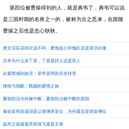
第四位被曹操得到的人，就是典韦了，典韦可以说
是三国时期的名将之一的，被称为古之恶来，在跟随
曹操之后也是忠心耿耿。
唐文宗征召四次说不吗，萧俛是心怀愧疚还是居功自傲
吕布为什么杀丁原，丁原是好人还是坏人
从紫禁城到故宫：皇帝居所的历史转变
憧憬与残酷：甄嬛的爱情之旅
夏朝统治为何被中断，夏朝统治被中断的原因
秦始皇死前遗诏是让谁继承皇位，为何最后是胡亥继位
益州之战诸葛亮和张飞谁是主将