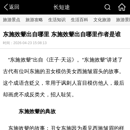
返回
长短途
旅游景点
旅游攻略
生活知识
生活百科
文化旅游
旅游景
东施效颦出自哪里 东施效颦出自哪里作者是谁
时间：2026-04-23 15:08:13
“东施效颦”出自《庄子·天运》。“东施效颦”讲述了
古代有位叫东施的丑女模仿美女西施皱眉头的故事。
这个成语含贬义，常用于讽刺人盲目模仿他人，最后
却画虎不成反类犬，招人耻笑。
东施效颦的典故
东施效颦的故事：丑女东施因为看见西施皱眉的样