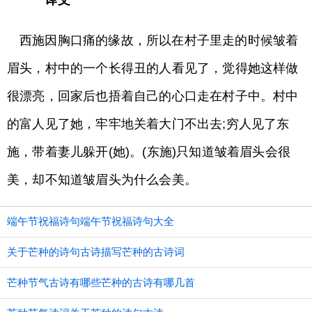
译文
西施因胸口痛的缘故，所以在村子里走的时候皱着
眉头，村中的一个长得丑的人看见了，觉得她这样做
很漂亮，回家后也捂着自己的心口走在村子中。村中
的富人见了她，牢牢地关着大门不出去;穷人见了东
施，带着妻儿躲开(她)。(东施)只知道皱着眉头会很
美，却不知道皱眉头为什么会美。
端午节祝福诗句端午节祝福诗句大全
关于芒种的诗句古诗描写芒种的古诗词
芒种节气古诗有哪些芒种的古诗有哪几首