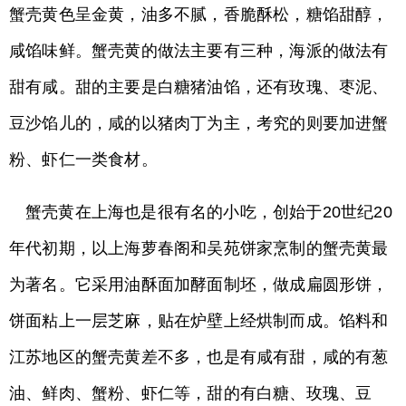
蟹壳黄色呈金黄，油多不腻，香脆酥松，糖馅甜醇，
咸馅味鲜。蟹壳黄的做法主要有三种，海派的做法有
甜有咸。甜的主要是白糖猪油馅，还有玫瑰、枣泥、
豆沙馅儿的，咸的以猪肉丁为主，考究的则要加进蟹
粉、虾仁一类食材。
蟹壳黄在上海也是很有名的小吃，创始于20世纪20
年代初期，以上海萝春阁和吴苑饼家烹制的蟹壳黄最
为著名。它采用油酥面加酵面制坯，做成扁圆形饼，
饼面粘上一层芝麻，贴在炉壁上经烘制而成。馅料和
江苏地区的蟹壳黄差不多，也是有咸有甜，咸的有葱
油、鲜肉、蟹粉、虾仁等，甜的有白糖、玫瑰、豆