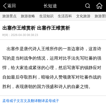
返回
长短途
旅游景点
旅游攻略
生活知识
生活百科
文化旅游
旅游景
出塞作王维赏析 出塞作王维赏析
时间：2026-04-30 08:38:23
出塞作是唐代诗人王维所作的一首边塞诗，这首诗
写的是当时战争的情况，运用对比手法先写吐蕃的强
悍，给大家造成紧张的心理，然后写唐军的镇静应对
自如最后夺取胜利，暗喻诗人赞颂唐军对吐蕃作战的
胜利，表现唐朝的国力强盛和诗人的自豪之情。
孟母戒子文言文及翻译翻译孟母戒子