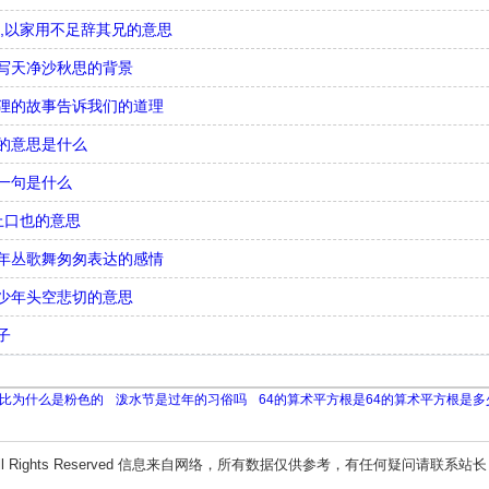
,以家用不足辞其兄的意思
写天净沙秋思的背景
狸的故事告诉我们的道理
的意思是什么
一句是什么
上口也的意思
年丛歌舞匆匆表达的感情
少年头空悲切的意思
子
比为什么是粉色的
泼水节是过年的习俗吗
64的算术平方根是64的算术平方根是多
ll Rights Reserved 信息来自网络，所有数据仅供参考，有任何疑问请联系站