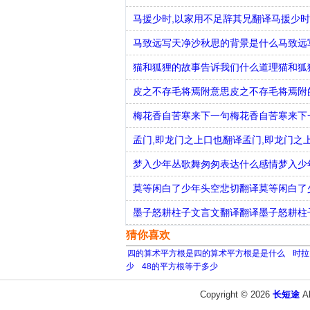
马援少时,以家用不足辞其兄翻译马援少时
马致远写天净沙秋思的背景是什么马致远
猫和狐狸的故事告诉我们什么道理猫和狐
皮之不存毛将焉附意思皮之不存毛将焉附
梅花香自苦寒来下一句梅花香自苦寒来下
孟门,即龙门之上口也翻译孟门,即龙门之
梦入少年丛歌舞匆匆表达什么感情梦入少
莫等闲白了少年头空悲切翻译莫等闲白了
墨子怒耕柱子文言文翻译翻译墨子怒耕柱
猜你喜欢
四的算术平方根是四的算术平方根是是什么
时拉
少
48的平方根等于多少
Copyright © 2026
长短途
A