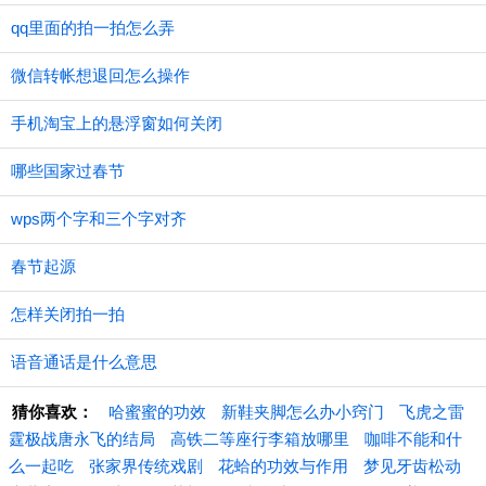
qq里面的拍一拍怎么弄
微信转帐想退回怎么操作
手机淘宝上的悬浮窗如何关闭
哪些国家过春节
wps两个字和三个字对齐
春节起源
怎样关闭拍一拍
语音通话是什么意思
猜你喜欢：
哈蜜蜜的功效
新鞋夹脚怎么办小窍门
飞虎之雷
霆极战唐永飞的结局
高铁二等座行李箱放哪里
咖啡不能和什
么一起吃
张家界传统戏剧
花蛤的功效与作用
梦见牙齿松动