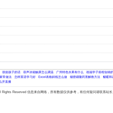
鼓励孩子的话
容声冰箱触屏怎么调温
广州特色水果有什么
祝福学子前程似锦
家常做法
怎样英语学习好
Excel表格斜线怎么做
烟密磺隆药害解救方法
貂暖和
么开直播
ll Rights Reserved 信息来自网络，所有数据仅供参考，有任何疑问请联系站