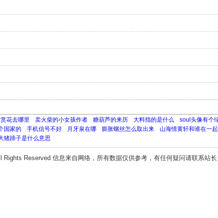
季赏花去哪里
卖火柴的小女孩作者
糖葫芦的来历
大料指的是什么
soul头像有
个国家的
手机信号不好
月牙泉在哪
膨胀螺丝怎么取出来
山海情黄轩和谁在一起
大猪蹄子是什么意思
ll Rights Reserved 信息来自网络，所有数据仅供参考，有任何疑问请联系站