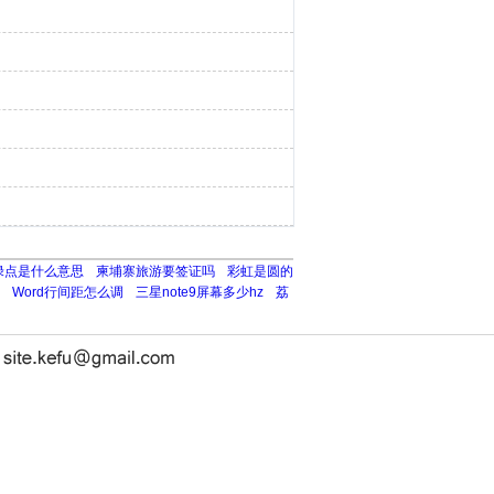
个绿点是什么意思
柬埔寨旅游要签证吗
彩虹是圆的
Word行间距怎么调
三星note9屏幕多少hz
荔
长