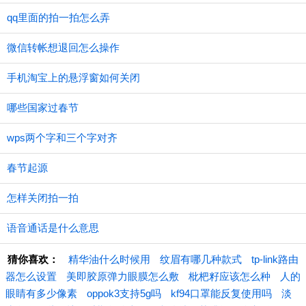
qq里面的拍一拍怎么弄
微信转帐想退回怎么操作
手机淘宝上的悬浮窗如何关闭
哪些国家过春节
wps两个字和三个字对齐
春节起源
怎样关闭拍一拍
语音通话是什么意思
猜你喜欢：
精华油什么时候用
纹眉有哪几种款式
tp-link路由
器怎么设置
美即胶原弹力眼膜怎么敷
枇杷籽应该怎么种
人的
眼睛有多少像素
oppok3支持5g吗
kf94口罩能反复使用吗
淡