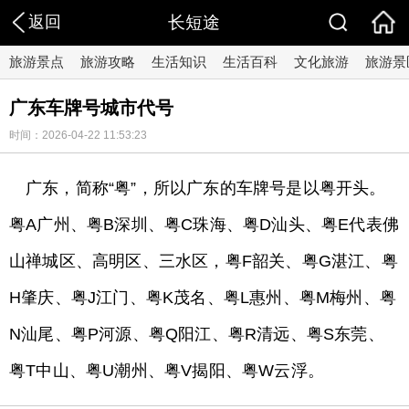
返回
长短途
旅游景点
旅游攻略
生活知识
生活百科
文化旅游
旅游景
广东车牌号城市代号
时间：2026-04-22 11:53:23
广东，简称“粤”，所以广东的车牌号是以粤开头。
粤A广州、粤B深圳、粤C珠海、粤D汕头、粤E代表佛
山禅城区、高明区、三水区，粤F韶关、粤G湛江、粤
H肇庆、粤J江门、粤K茂名、粤L惠州、粤M梅州、粤
N汕尾、粤P河源、粤Q阳江、粤R清远、粤S东莞、
粤T中山、粤U潮州、粤V揭阳、粤W云浮。