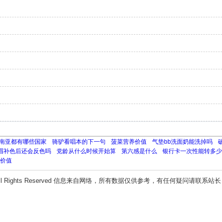
南亚都有哪些国家
骑驴看唱本的下一句
菠菜营养价值
气垫bb洗面奶能洗掉吗
眉补色后还会反色吗
党龄从什么时候开始算
第六感是什么
银行卡一次性能转多少
价值
ll Rights Reserved 信息来自网络，所有数据仅供参考，有任何疑问请联系站