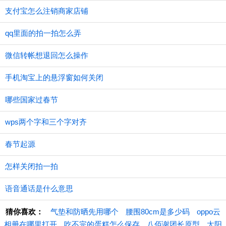
支付宝怎么注销商家店铺
qq里面的拍一拍怎么弄
微信转帐想退回怎么操作
手机淘宝上的悬浮窗如何关闭
哪些国家过春节
wps两个字和三个字对齐
春节起源
怎样关闭拍一拍
语音通话是什么意思
猜你喜欢：
气垫和防晒先用哪个
腰围80cm是多少码
oppo云
相册在哪里打开
吃不完的蛋糕怎么保存
八佰谢团长原型
太阳