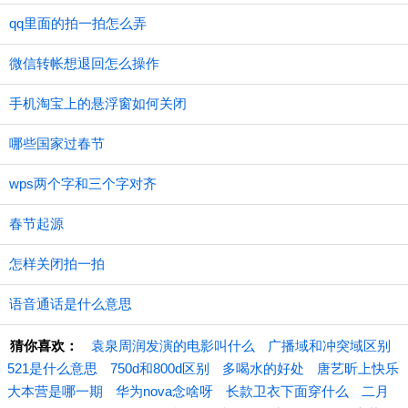
qq里面的拍一拍怎么弄
微信转帐想退回怎么操作
手机淘宝上的悬浮窗如何关闭
哪些国家过春节
wps两个字和三个字对齐
春节起源
怎样关闭拍一拍
语音通话是什么意思
猜你喜欢：
袁泉周润发演的电影叫什么
广播域和冲突域区别
521是什么意思
750d和800d区别
多喝水的好处
唐艺昕上快乐
大本营是哪一期
华为nova念啥呀
长款卫衣下面穿什么
二月