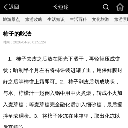
返回
长短途
旅游景点
旅游攻略
生活知识
生活百科
文化旅游
旅游景
柿子的吃法
时间：2026-04-26 01:51:24
1、柿子去皮之后放在阳光下晒干，再轻轻压成饼
状；晒制半个月左右将柿饼装进罐子里，用保鲜膜封
好之后等柿饼上霜即可。2、柿子剥皮后切成块状，
与水、柠檬汁一起倒入锅中用中火煮滚，转成小火加
入麦芽糖；等麦芽糖完全融化后加入细砂糖，最后搅
拌至浓稠状。3、将柿子冷冻在冰箱里，取出化冻以
后直接吃。