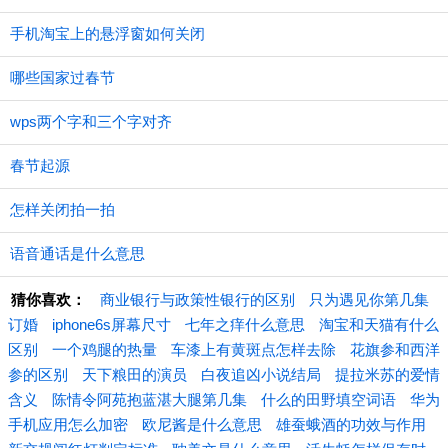
手机淘宝上的悬浮窗如何关闭
哪些国家过春节
wps两个字和三个字对齐
春节起源
怎样关闭拍一拍
语音通话是什么意思
猜你喜欢：
商业银行与政策性银行的区别
只为遇见你第几集
订婚
iphone6s屏幕尺寸
七年之痒什么意思
淘宝和天猫有什么
区别
一个鸡腿的热量
车漆上有黄斑点怎样去除
花旗参和西洋
参的区别
天下粮田的演员
白夜追凶小说结局
提拉米苏的爱情
含义
陈情令阿苑抱蓝湛大腿第几集
什么的田野填空词语
华为
手机应用怎么加密
欧尼酱是什么意思
雄蚕蛾酒的功效与作用