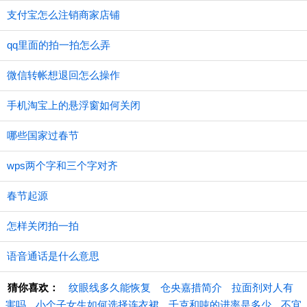
支付宝怎么注销商家店铺
qq里面的拍一拍怎么弄
微信转帐想退回怎么操作
手机淘宝上的悬浮窗如何关闭
哪些国家过春节
wps两个字和三个字对齐
春节起源
怎样关闭拍一拍
语音通话是什么意思
猜你喜欢：
纹眼线多久能恢复
仓央嘉措简介
拉面剂对人有
害吗
小个子女生如何选择连衣裙
千克和吨的进率是多少
不宜