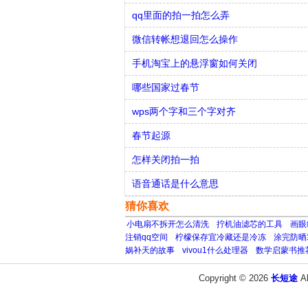
qq里面的拍一拍怎么弄
微信转帐想退回怎么操作
手机淘宝上的悬浮窗如何关闭
哪些国家过春节
wps两个字和三个字对齐
春节起源
怎样关闭拍一拍
语音通话是什么意思
猜你喜欢
小电扇不拆开怎么清洗
拧机油滤芯的工具
画眼
注销qq空间
柠檬保存宜冷藏还是冷冻
涂完防晒
娲补天的故事
vivou1什么处理器
数学启蒙书推
Copyright © 2026
长短途
A