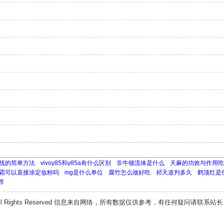
线的简单方法
vivoy85和y85a有什么区别
非牛顿流体是什么
天麻的功效与作用吃
霜可以直接涂定妆粉吗
mg是什么单位
腐竹怎么做好吃
祁天道判多久
鹤顶红是
荐
ll Rights Reserved 信息来自网络，所有数据仅供参考，有任何疑问请联系站