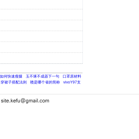
如何快速瘦腿
玉不琢不成器下一句
口罩原材料
子穿裙子搭配法则
赣是哪个省的简称
vivoY97支
长