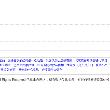
艺品
文殊菩萨的坐骑是什么动物
投影仪怎么连接电脑
北京烧香拜佛去哪比较灵
害有哪些
怎么关闭qq空间
山苦瓜的功效与作用
世界水日是几月几日
夏季小个
要事迹怎么写
摸鱼是什么意思
裙带菜怎么保存
ll Rights Reserved 信息来自网络，所有数据仅供参考，有任何疑问请联系站