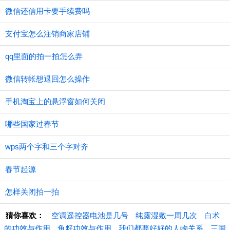
微信还信用卡要手续费吗
支付宝怎么注销商家店铺
qq里面的拍一拍怎么弄
微信转帐想退回怎么操作
手机淘宝上的悬浮窗如何关闭
哪些国家过春节
wps两个字和三个字对齐
春节起源
怎样关闭拍一拍
猜你喜欢：
空调遥控器电池是几号
纯露湿敷一周几次
白术
的功效与作用
鱼籽功效与作用
我们都要好好的人物关系
三国