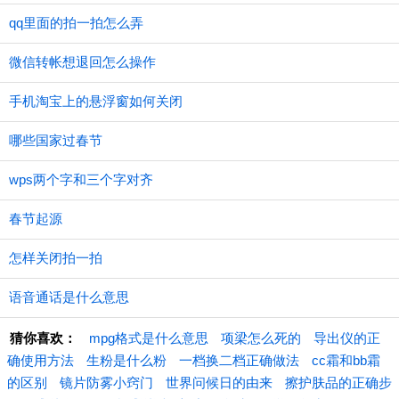
qq里面的拍一拍怎么弄
微信转帐想退回怎么操作
手机淘宝上的悬浮窗如何关闭
哪些国家过春节
wps两个字和三个字对齐
春节起源
怎样关闭拍一拍
语音通话是什么意思
猜你喜欢：
mpg格式是什么意思
项梁怎么死的
导出仪的正
确使用方法
生粉是什么粉
一档换二档正确做法
cc霜和bb霜
的区别
镜片防雾小窍门
世界问候日的由来
擦护肤品的正确步