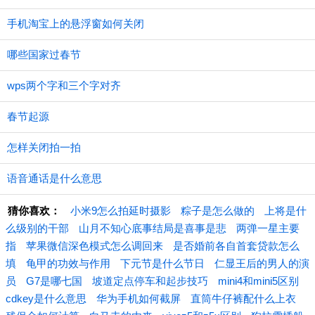
手机淘宝上的悬浮窗如何关闭
哪些国家过春节
wps两个字和三个字对齐
春节起源
怎样关闭拍一拍
语音通话是什么意思
猜你喜欢：
小米9怎么拍延时摄影
粽子是怎么做的
上将是什
么级别的干部
山月不知心底事结局是喜事是悲
两弹一星主要
指
苹果微信深色模式怎么调回来
是否婚前各自首套贷款怎么
填
龟甲的功效与作用
下元节是什么节日
仁显王后的男人的演
员
G7是哪七国
坡道定点停车和起步技巧
mini4和mini5区别
cdkey是什么意思
华为手机如何截屏
直筒牛仔裤配什么上衣