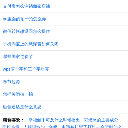
支付宝怎么注销商家店铺
qq里面的拍一拍怎么弄
微信转帐想退回怎么操作
手机淘宝上的悬浮窗如何关闭
哪些国家过春节
wps两个字和三个字对齐
春节起源
怎样关闭拍一拍
语音通话是什么意思
猜你喜欢：
幸福触手可及什么时候播出
可燃冰的主要成分
面粉热量
人组词造句一年级
电话被拉黑了打过去会听到什么