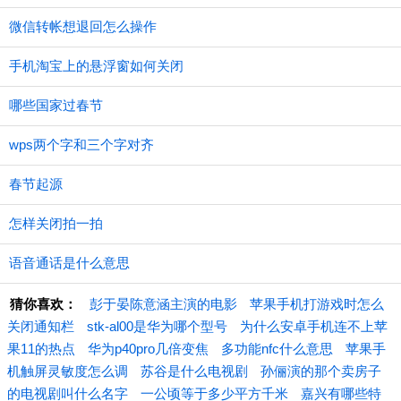
微信转帐想退回怎么操作
手机淘宝上的悬浮窗如何关闭
哪些国家过春节
wps两个字和三个字对齐
春节起源
怎样关闭拍一拍
语音通话是什么意思
猜你喜欢：
彭于晏陈意涵主演的电影
苹果手机打游戏时怎么
关闭通知栏
stk-al00是华为哪个型号
为什么安卓手机连不上苹
果11的热点
华为p40pro几倍变焦
多功能nfc什么意思
苹果手
机触屏灵敏度怎么调
苏谷是什么电视剧
孙俪演的那个卖房子
的电视剧叫什么名字
一公顷等于多少平方千米
嘉兴有哪些特