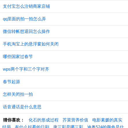
支付宝怎么注销商家店铺
qq里面的拍一拍怎么弄
微信转帐想退回怎么操作
手机淘宝上的悬浮窗如何关闭
哪些国家过春节
wps两个字和三个字对齐
春节起源
怎样关闭拍一拍
语音通话是什么意思
猜你喜欢：
化石的形成过程
芥菜营养价值
电影素媛的真实
结局
有什么好看的日剧
唐三彩是哪三彩
迪奥524的颜色是什