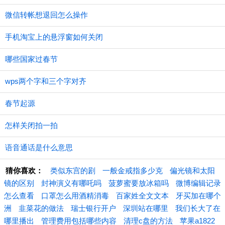
微信转帐想退回怎么操作
手机淘宝上的悬浮窗如何关闭
哪些国家过春节
wps两个字和三个字对齐
春节起源
怎样关闭拍一拍
语音通话是什么意思
猜你喜欢：
类似东宫的剧
一般金戒指多少克
偏光镜和太阳
镜的区别
封神演义有哪吒吗
菠萝蜜要放冰箱吗
微博编辑记录
怎么查看
口罩怎么用酒精消毒
百家姓全文文本
牙买加在哪个
洲
韭菜花的做法
瑞士银行开户
深圳站在哪里
我们长大了在
哪里播出
管理费用包括哪些内容
清理c盘的方法
苹果a1822