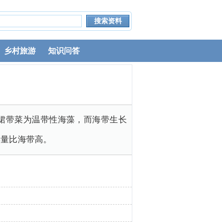
乡村旅游
知识问答
裙带菜为温带性海藻，而海带生长
碘量比海带高。