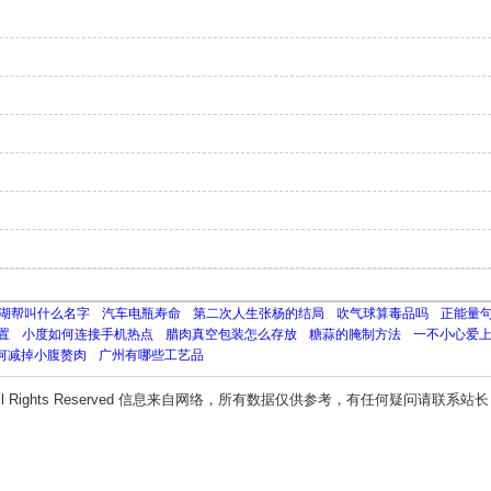
湖帮叫什么名字
汽车电瓶寿命
第二次人生张杨的结局
吹气球算毒品吗
正能量
置
小度如何连接手机热点
腊肉真空包装怎么存放
糖蒜的腌制方法
一不小心爱
何减掉小腹赘肉
广州有哪些工艺品
ll Rights Reserved 信息来自网络，所有数据仅供参考，有任何疑问请联系站